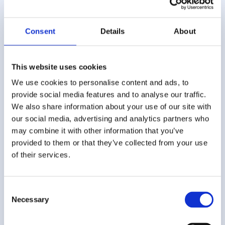
Medycznego we Wrocławiu. Aktualnie odbywam
rezydenturę w Szpitalu Klinicznym w Poznaniu,
gdzie zajmuje się opieką całodobową nad
Consent
Details
About
pacjentami dorosłymi. Dodatkowo prowadzę
zajęcia ze studentami Wydziału Lekarskiego z
This website uses cookies
zakresu psychiatrii w języku angielskim, a także
realizuję badania naukowe i uczestniczę w
We use cookies to personalise content and ads, to
provide social media features and to analyse our traffic.
projektach badawczych. Biorę czynny udział w
We also share information about your use of our site with
konferencjach i warsztatach krajowych, stale
our social media, advertising and analytics partners who
poszerzając swoją wiedzę i doświadczenie
may combine it with other information that you’ve
zawodowe.
provided to them or that they’ve collected from your use
of their services.
W mojej pracy z pacjentami wykazuję się
dociekliwością, cierpliwością i otwartością.
Koncentruję się na wszystkich możliwych
Consent
aspektach życia pacjenta, nie ograniczając się
Necessary
Selection
jedynie do korzystania z terapii